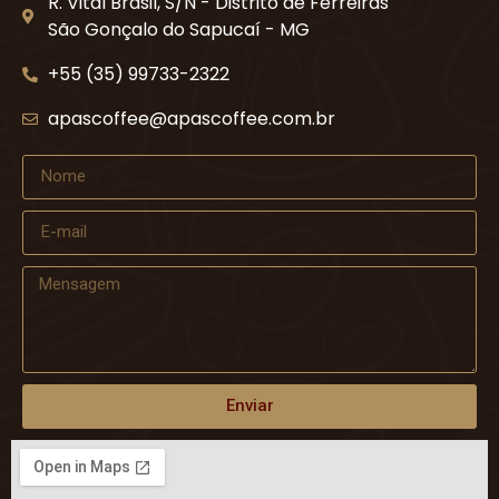
R. Vital Brasil, S/N - Distrito de Ferreiras
São Gonçalo do Sapucaí - MG
+55 (35) 99733-2322
apascoffee@apascoffee.com.br
Enviar