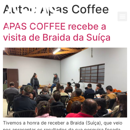
Autor:
Apas Coffee
APAS COFFEE recebe a
visita de Braida da Suíça
Tivemos a honra de receber a Braida (Suíça), que veio
nos apresentar os resultados da sua pesquisa focada